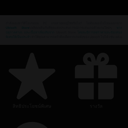
กำลังมองหาวิดีโอเกมบน PC เกมล่าสุดอยู่ใช่หรือไม่? ไม่ต้องมองไปไหนนอกจาก
Ubisoft Store
!เพลิดเพลินกับที่สุดแห่งประสบการณ์การเล่นเกมด้วยเกมใหม่ๆ,
พาส
ฤดูกาลต่างๆ และเนื้อหาเพิ่มเติมจาก
Ubisoft Store
โดยจะมีการลดราคาและข้อเสนอ
พิเศษให้เป็นประจำ
ทำให้คุณสามารถคว้าดีลเด็ดจากเกมดังของ Ubisoft ไปได้ เช่น aAss
สิทธิประโยชน์พิเศษ
รางวัล