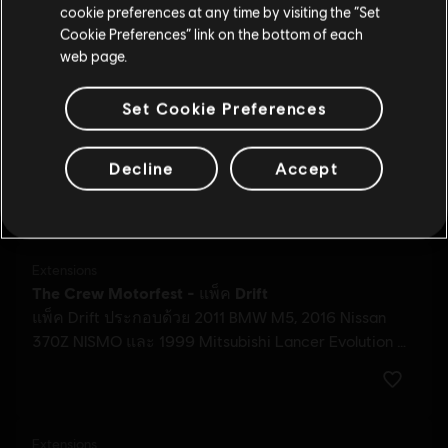
cookie preferences at any time by visiting the “Set
สลับไปยังสโตร์ในประเทศ
Additional content for The Crew
17
Cookie Preferences” link on the bottom of each
Motorfest
web page.
Set Cookie Preferences
Decline
Accept