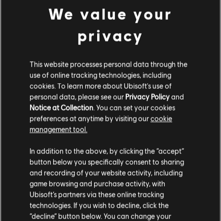
We value your
privacy
This website processes personal data through the
use of online tracking technologies, including
cookies. To learn more about Ubisoft's use of
personal data, please see our
Privacy Policy
and
Notice at Collection
. You can set your cookies
preferences at anytime by visiting our
cookie
management tool.
เราคิดว่าตำแหน่งของคุณอยู่ที่
United States
.
In addition to the above, by clicking the “accept”
button below you specifically consent to sharing
โปรดไปที่สโตร์ประจำประเทศเพื่อทำการสั่งซื้อ
and recording of your website activity, including
game browsing and purchase activity, with
Ubisoft’s partners via these online tracking
technologies. If you wish to decline, click the
อยู่ในสโตร์ปัจจุบัน
“decline” button below. You can change your