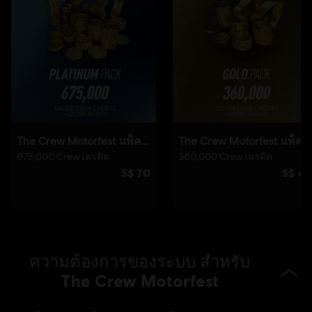
การเปิดใช้งาน:
จะไปอยู่ใน library ของ Ubisoft Connect บน PC ของ
คุณเพื่อเตรียมให้ดาวน์โหลดโดยอัตโนมัติ
เงื่อนไขพีซี:
คุณต้องมีบัญชี Ubisoft และติดตั้งแอปพลิเคชัน Ubisoft
Connect เพื่อเล่นคอนเทนต์นี้
ซอฟต์แวร์ Anti-Cheat:
BattlEye Anti-Cheat solution ถูกติดตั้งโดย
อัตโนมัติกับเกมนี้ และจำต้องมีเป็นเพื่อเล่นเกม หากคุณถอนการติดตั้ง
คุณจะไม่สามารถเปิดเกมได้
การเชื่อมต่ออินเทอร์เน็ต
จำเป็นต้องเชื่อมต่ออินเทอร์เน็ตแบบถาวร
เพื่อเล่น
ซื้อและดาวน์โหลดทันที วางจำหน่ายบน PlayStation®5,
PlayStation®4, Xbox One, Xbox Series X|S และ Ubisoft
Connect เล่นพรีเมียมเอดิชันผ่าน Ubisoft+ บนพีซีและ
ที่นี่
Xbox.คลิก
เพื่อเรียนรู้เพิ่มเติมเกี่ยวกับ The Crew
Motorfest
ความต้องการของระบบ สำหรับ
The Crew Motorfest