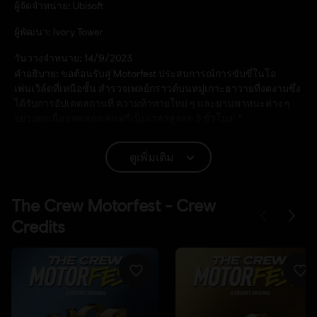
ผู้จัดจำหน่าย:
Ubisoft
ผู้พัฒนา:
Ivory Tower
วันวางจำหน่าย:
14/9/2023
คำอธิบาย:
ขอต้อนรับสู่ Motorfest ประสบการณ์การขับขี่ในโอ
เพ่นเวิล์ดที่เหนือชั้น สำรวจเพลย์กราวด์บนหมู่เกาะฮาวายที่งดงามซึ่ง
ได้รับการอัปเดตสถานที่ ความท้าทายใหม่ ๆ และยานพาหนะต่าง ๆ
อย่างต่อเนื่อง ทดลองเล่นฟรีเป็นเวลาสูงสุด 5 ชั่วโมง! *
ดูเพิ่มเติม
ดูเพิ่มเติม
เรตของเกม:
Violence, Improper Language
ภาษา:
English (เสียงในเกม, หน้าจอ, คำบรรยาย)
French (เสียงในเกม, หน้าจอ, คำบรรยาย)
ดูเพิ่มเติม
แพลตฟอร์ม:
ภาษา:
PC (ดิจิทัล), PS4/PS5 (ดิจิทัล), Xbox (ดิจิทัล), Steam
ประเภท:
รถแข่ง