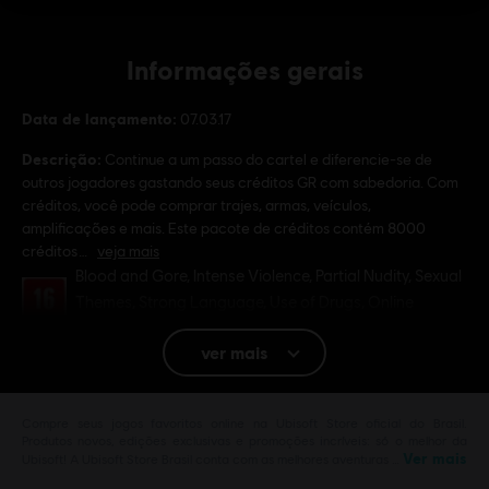
Informações gerais
Data de lançamento:
07.03.17
Descrição:
Continue a um passo do cartel e diferencie-se de
outros jogadores gastando seus créditos GR com sabedoria. Com
créditos, você pode comprar trajes, armas, veículos,
amplificações e mais. Este pacote de créditos contém 8000
créditos
veja mais
Classificação
Blood and Gore, Intense Violence, Partial Nudity, Sexual
Themes, Strong Language, Use of Drugs, Online
Interactions Not Rated by the ESRB
ver mais
Plataformas:
PC (Digital)
Gênero:
Ação/Aventura
,
Tiro
Compre seus jogos favoritos online na Ubisoft Store oficial do Brasil.
Ativação:
Adicionado Automaticamente a sua Biblioteca Uplay
Produtos novos, edições exclusivas e promoções incríveis: só o melhor da
Condições do PC:
Ver mais
Você precisa de uma conta Ubisoft e instalar o
Ubisoft! A Ubisoft Store Brasil conta com as melhores aventuras …
aplicativo Ubisoft Connect para reproduzir este conteúdo.