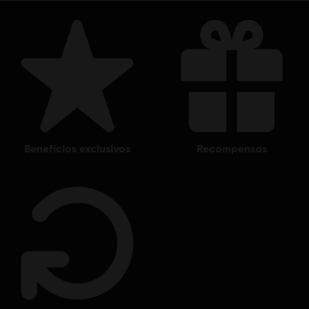
© 2017 Ubisoft Entertainment. All Rights Reserved. Tom Clancy’s Ghost Recon, the
Soldier Icon, Ubisoft, and the Ubisoft logo are trademarks of Ubisoft Entertainment in the
US and/or other countries.
benefícios exclusivos
recompensas