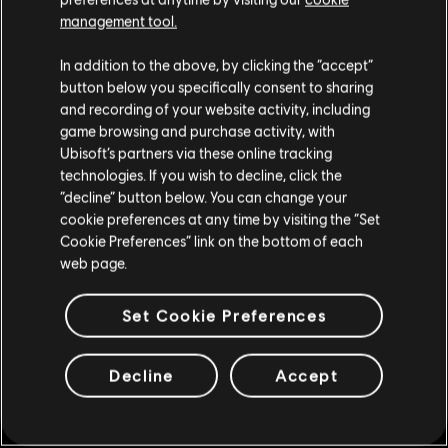
management tool.
DLC
Ghost Recon Wildlands
Parece que você está no país
United States
.
800 GR Credits
In addition to the above, by clicking the “accept”
button below you specifically consent to sharing
R$ 14,99
Visite nossa Store local para fazer sua compra.
and recording of your website activity, including
game browsing and purchase activity, with
Ubisoft’s partners via these online tracking
DLC
Ghost Recon Wildlands
technologies. If you wish to decline, click the
Fique na Store atual
“decline” button below. You can change your
3840 GR Credits
cookie preferences at any time by visiting the “Set
Mudar para a loja do país Portugal
R$ 59,99
Cookie Preferences” link on the bottom of each
web page.
DLC
Ghost Recon Wildlands
Set Cookie Preferences
7285 GR Credits
R$ 104,99
Decline
Accept