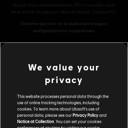
We value your
MENU
COMPRAR AGORA
privacy
Additional content for this game:
This website processes personal data through the
DLC
Ghost Recon Wildlands
use of online tracking technologies, including
1700 GR Credits
cookies. To learn more about Ubisoft's use of
R$ 29,99
personal data, please see our
Privacy Policy
and
Notice at Collection
. You can set your cookies
preferences at anytime by visiting our
cookie