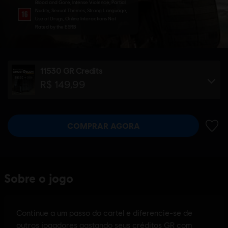
Blood and Gore, Intense Violence, Partial
Nudity, Sexual Themes, Strong Language,
Use of Drugs, Online Interactions Not
Rated by the ESRB
11530 GR Credits
R$ 149,99
COMPRAR AGORA
ADIC