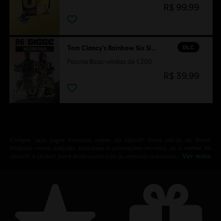
R$ 99,99
DLC
Tom Clancy’s Rainbow Six Siege
Pacote Boas-vindas de 1.200
R$ 39,99
Compre seus jogos favoritos online na Ubisoft Store oficial do Brasil.
Produtos novos, edições exclusivas e promoções incríveis: só o melhor da
Ver mais
Ubisoft! A Ubisoft Store Brasil conta com as melhores aventuras …