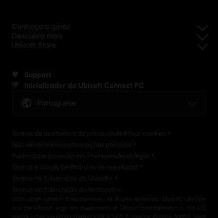
Conheça a gente
Descubra mais
Ubisoft Store
Support
Inicializador do Ubisoft Connect PC
Portuguese
Termos de uso
Política de privacidade
Ativar cookies
Não venda minhas informações pessoais
Publicidade baseada em interesses
Aviso legal
Termos e condições
Políticas de reembolso
Termos de Subscrição do Ubisoft+
Termos de Subscrição do Rocksmith+
2001-2026 Ubisoft Entertainment. All Rights Reserved. Ubisoft, Ubi.com
and the Ubisoft logo are trademarks of Ubisoft Entertainment in the U.S
and/or other countries Ubisoft EMEA SAS 2, avenue Pasteur 94160 Saint