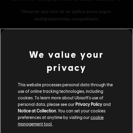
We value your
Informações gerais
privacy
Distribuidora:
Ubisoft
Desenvolvedor:
Ubisoft
This website processes personal data through the
use of online tracking technologies, including
Data de lançamento:
1 de dezembro de 2015
cookies. To learn more about Ubisoft's use of
Descrição:
Obtenha 600 Créditos no jogo para Tom Clancys
personal data, please see our
Privacy Policy
and
Rainbow Six Siege. Os Créditos R6 são uma moeda do jogo que
Notice at Collection
. You can set your cookies
pode ser usada para obter conteúdo no jogo, como Passe de
preferences at anytime by visiting our
cookie
Batalha, agentes e itens cosméticos.
management tool.
Classificação
Blood, Drug Reference, Strong Language, Violence