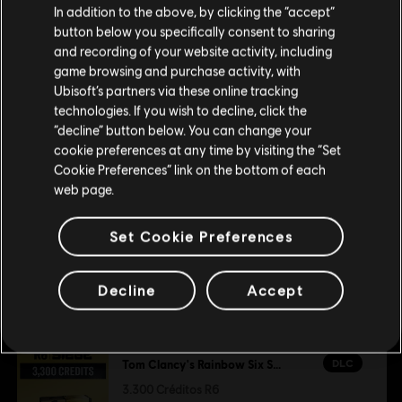
ver mais
Parece que você está no país
United States
.
In addition to the above, by clicking the “accept”
Users Interact, In-Game Purchases (Includes Random
button below you specifically consent to sharing
Items)
Visite nossa Store local para fazer sua compra.
and recording of your website activity, including
Plataformas:
Additional content for this game:
PC (Digital)
game browsing and purchase activity, with
Gênero:
Ubisoft’s partners via these online tracking
Multijogador
,
Tiro
Ativação:
technologies. If you wish to decline, click the
Adicionado Automaticamente a sua Biblioteca Uplay
DLC
Fique na Store atual
Tom Clancy's Rainbow Six Siege
“decline” button below. You can change your
Condições do PC:
15.000 Créditos R6
Você precisa de uma conta Ubisoft e instalar o
cookie preferences at any time by visiting the “Set
Mudar para a loja do país Portugal
aplicativo Ubisoft Connect para reproduzir este conteúdo.
R$ 399,99
Cookie Preferences” link on the bottom of each
web page.
© 2025 Ubisoft Entertainment. All Rights Reserved. Tom
Clancy’s, Rainbow Six, the Soldier Icon, Ubisoft, and the
Set Cookie Preferences
DLC
Tom Clancy’s Rainbow Six Siege
Ubisoft logo are registered or unregistered trademarks of
1.200 Créditos R6
Ubisoft Entertainment in the US and/or other countries.
Decline
Accept
R$ 39,99
DLC
Tom Clancy's Rainbow Six Siege
3.300 Créditos R6