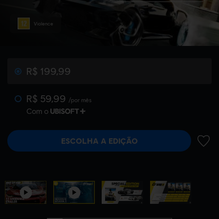
Violence
R$ 199,99
R$ 59,99
/por mês
Com o
ESCOLHA A EDIÇÃO
ADIC