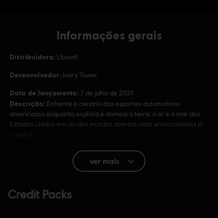
Informações gerais
Distribuidora:
Ubisoft
Desenvolvedor:
Ivory Tower
Data de lançamento:
7 de julho de 2021
Descrição:
Enfrente o cenário dos esportes automotivos
americanos enquanto explora e domina a terra, o ar e o mar dos
Estados Unidos em um dos mundos abertos mais emocionantes já
criados.
Classificação
Violence
ver mais
Idioma:
Inglês (Áudio, Interface, Legendas)
Francês (Áudio, Interface, Legendas)
veja mais