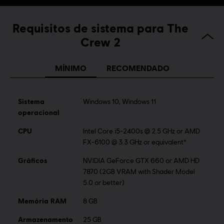
Idioma:
Plataformas:
PC (Digital), PS4 (Digital), Xbox (Digital), Steam
Gênero:
Corrida
Requisitos de sistema para The
Conexão de internet
Conexão permanente com a Internet
Crew 2
necessária para jogar.
MÍNIMO
RECOMENDADO
©2017 Ubisoft Entertainment. All Rights Reserved. The
Crew™ logo, Ubisoft and the Ubisoft logo are trademarks
of Ubisoft Entertainment in the U.S. and/or other
Sistema
Windows 10, Windows 11
countries.
operacional
CPU
Intel Core i5-2400s @ 2.5 GHz or AMD
FX-6100 @ 3.3 GHz or equivalent*
Gráficos
NVIDIA GeForce GTX 660 or AMD HD
7870 (2GB VRAM with Shader Model
5.0 or better)
Memória RAM
8 GB
Armazenamento
25 GB