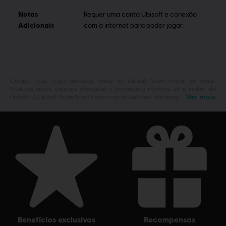
Notas
Requer uma conta Ubisoft e conexão
Adicionais
com a internet para poder jogar.
Compre seus jogos favoritos online na Ubisoft Store oficial do Brasil.
Produtos novos, edições exclusivas e promoções incríveis: só o melhor da
Ver mais
Ubisoft! A Ubisoft Store Brasil conta com as melhores aventuras …
benefícios exclusivos
recompensas