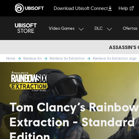
Download Ubisoft Connect
Help
Vídeo Games
DLC
Ofertas
ASSASSIN'S
Home
Rainbow Six
Rainbow Six Extraction
Rainbow Six Extraction Jogo
Tom Clancy’s Rainbow
Extraction
Standard
Edition