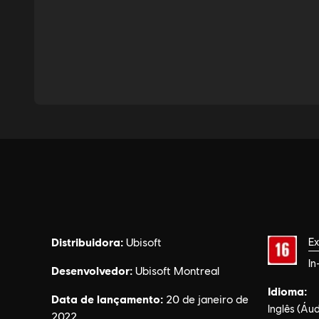
Additional content for Tom Clancy’
Distribuidora:
Classific
Ubisoft
Ex
In
Desenvolvedor:
Ubisoft Montreal