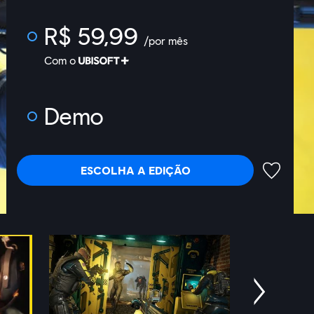
R$ 59,99
/por mês
Com o
Demo
ESCOLHA A EDIÇÃO
ADICIONA
Próximo