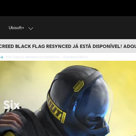
Ubisoft+
 CREED BLACK FLAG RESYNCED JÁ ESTÁ DISPONÍVEL! ADQ
Tom Clancy’s Rainbow Six Extraction - Standard Edition
 Six