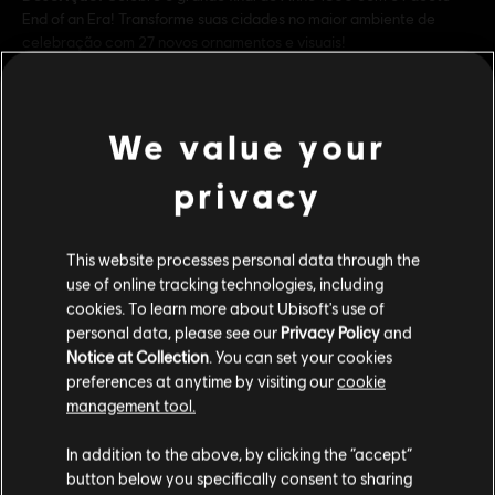
End of an Era! Transforme suas cidades no maior ambiente de
celebração com 27 novos ornamentos e visuais!
Classificação
Legal Drugs, Violence
ver mais
Plataformas:
PC (Digital)
We value your
Gênero:
Simulação
,
Estratégia
privacy
Additional content for this game:
Condições do PC:
Você precisa de uma conta Ubisoft e instalar o
aplicativo Ubisoft Connect para reproduzir este conteúdo.
This website processes personal data through the
DLC
Anno 1800
use of online tracking technologies, including
© 2019–2024 Ubisoft Entertainment. All Rights Reserved.
Amusements Pack
cookies. To learn more about Ubisoft's use of
Anno 1800, Ubisoft, and the Ubisoft logo are registered or
R$ 19,99
personal data, please see our
Privacy Policy
and
unregistered trademarks of Ubisoft Entertainment in the
Notice at Collection
. You can set your cookies
US and/or other countries. Anno is a registered or
preferences at anytime by visiting our
cookie
unregistered trademark of Ubisoft GmbH in the US and/or
management tool.
other countries.
DLC
Anno 1800
Parece que você está no país
United States
.
Holiday Pack
In addition to the above, by clicking the “accept”
button below you specifically consent to sharing
R$ 11,99