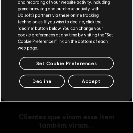
Visite nossa Store local para fazer sua compra.
and recording of your website activity, including
game browsing and purchase activity, with
Ubisoft’s partners via these online tracking
DLC
Anno 1800
technologies. If you wish to decline, click the
Fique na Store atual
“decline” button below. You can change your
Deluxe Pack
cookie preferences at any time by visiting the “Set
Mudar para a loja do país Portugal
R$ 29,99
Cookie Preferences” link on the bottom of each
web page.
DLC
Anno 1800
Set Cookie Preferences
Pacote Steampunk
R$ 19,99
Decline
Accept
Clientes que viram esse item
também viram...