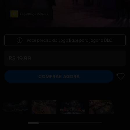
Legal Drugs, Violence
Você precisa do
Jogo Base
para jogar a DLC.
R$ 19,99
COMPRAR AGORA
ADIC