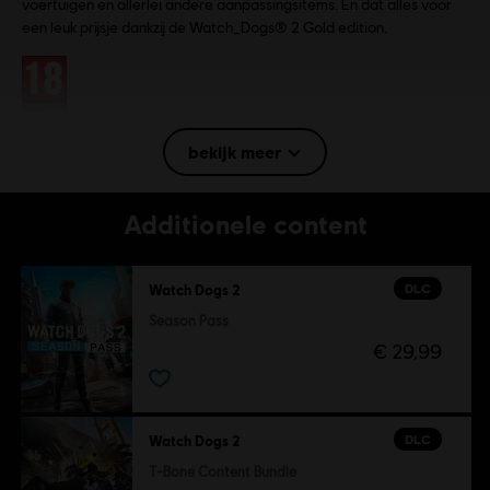
voertuigen en allerlei andere aanpassingsitems. En dat alles voor
een leuk prijsje dankzij de Watch_Dogs® 2 Gold edition.
Rating:
Taal:
bekijk meer
English (Audio, Interface, Ondertiteling)
French (Audio, Interface, Ondertiteling)
lees meer
Additionele content
Taal:
Platforms:
PC (Digitaal), PS4 (Digitaal), Xbox (Digitaal), Steam
Genre:
Actie/Avontuur
DLC
Watch Dogs 2
Anticheat-software:
Easy Anti-Cheat Anti-Cheat wordt
Season Pass
automatisch geïnstalleerd bij deze game en is vereist om deze
€ 29,99
game te spelen; je kunt de game niet starten als je deze software
verwijdert.
Multiplayer:
Ja
DLC
Watch Dogs 2
Single player:
Ja
T-Bone Content Bundle