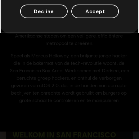
Decline
Accept