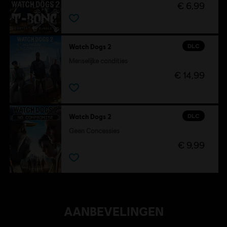
€ 6,99
©2016 Ubisoft Entertainment. All Rights Reserved. Watch
Dogs, Ubisoft and the Ubisoft logo are trademarks of
Ubisoft Entertainment in the U.S. and/or other countries.
DLC
Watch Dogs 2
Menselijke condities
€ 14,99
DLC
Watch Dogs 2
Geen Concessies
€ 9,99
AANBEVELINGEN