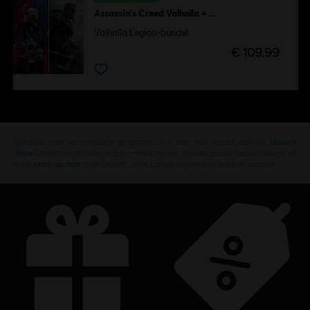
Assassin's Creed Valhalla + Watch Dogs Legion
Valhalla Legion-bundel
€ 109,99
Op zoek naar de nieuwste pc-games? Kijk dan niet verder dan de
Ubisoft
Store
!Geniet van de ultieme game-ervaring met nieuwe games, Season Passes en
meer
extra content
in de Ubisoft Store. Dankzij regelmatige sales en aspecile