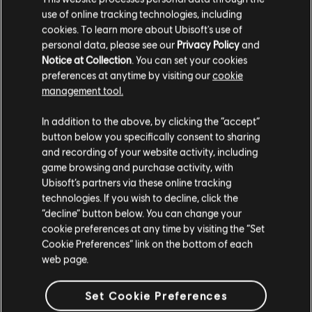
use of online tracking technologies, including
cookies. To learn more about Ubisoft's use of
personal data, please see our
Privacy Policy
and
Notice at Collection
. You can set your cookies
preferences at anytime by visiting our
cookie
management tool.
We denken dat je in
Verenigde Staten
bent.
In addition to the above, by clicking the “accept”
button below you specifically consent to sharing
Bezoek onze lokale Store om een aankoop te
and recording of your website activity, including
kunnen doen.
game browsing and purchase activity, with
Ubisoft’s partners via these online tracking
technologies. If you wish to decline, click the
Blijf op de huidige Store
“decline” button below. You can change your
cookie preferences at any time by visiting the “Set
Schakel over naar mijn lokale Store
Cookie Preferences” link on the bottom of each
web page.
Set Cookie Preferences