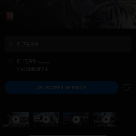
€ 79,99
€ 17,99
/maand
Met
SELECTEER DE EDITIE
TOEV