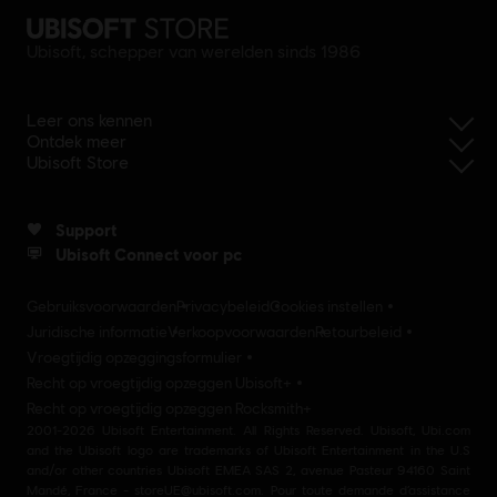
Ubisoft, schepper van werelden sinds 1986
Leer ons kennen
Ontdek meer
Ubisoft Store
Support
Ubisoft Connect voor pc
Gebruiksvoorwaarden
Privacybeleid
Cookies instellen
Juridische informatie
Verkoopvoorwaarden
Retourbeleid
Vroegtijdig opzeggingsformulier
Recht op vroegtijdig opzeggen Ubisoft+
Recht op vroegtijdig opzeggen Rocksmith+
2001-2026 Ubisoft Entertainment. All Rights Reserved. Ubisoft, Ubi.com
and the Ubisoft logo are trademarks of Ubisoft Entertainment in the U.S
and/or other countries Ubisoft EMEA SAS 2, avenue Pasteur 94160 Saint
Mandé, France - storeUE@ubisoft.com. Pour toute demande d’assistance