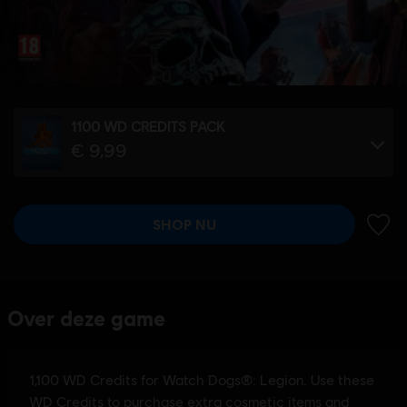
1100 WD CREDITS PACK
€ 9,99
SHOP NU
TOEV