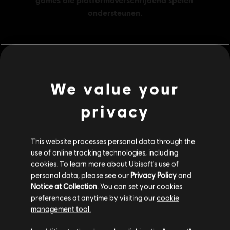
MENU
SHOP NU
We value your
Additionele content
privacy
DLC
500 WD CREDITS PACK
This website processes personal data through the
500 WD CREDITS PACK
use of online tracking technologies, including
€ 4,99
cookies. To learn more about Ubisoft's use of
personal data, please see our
Privacy Policy
and
Notice at Collection
. You can set your cookies
preferences at anytime by visiting our
cookie
DLC
2500 WD CREDITS PACK
management tool.
2500 WD CREDITS PACK
We denken dat je in
Verenigde Staten
bent.