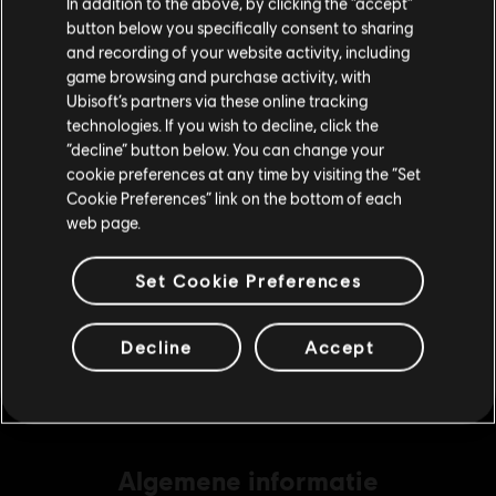
In addition to the above, by clicking the “accept”
€ 19,99
button below you specifically consent to sharing
Bezoek onze lokale Store om een aankoop te
and recording of your website activity, including
kunnen doen.
game browsing and purchase activity, with
Ubisoft’s partners via these online tracking
DLC
4550 WD CREDITS PACK
technologies. If you wish to decline, click the
4550 WD CREDITS PACK
Blijf op de huidige Store
“decline” button below. You can change your
€ 34,99
cookie preferences at any time by visiting the “Set
Schakel over naar mijn lokale Store
Cookie Preferences” link on the bottom of each
web page.
DLC
7250 WD CREDITS PACK
Set Cookie Preferences
7250 WD CREDITS PACK
€ 49,99
Decline
Accept
Algemene informatie