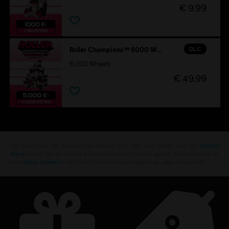
€ 9,99
DLC
Roller Champions™ 6000 Wheels
6,000 Wheels
€ 49,99
Op zoek naar de nieuwste pc-games? Kijk dan niet verder dan de
Ubisoft
Store
!Geniet van de ultieme game-ervaring met nieuwe games, Season Passes en
meer
extra content
in de Ubisoft Store. Dankzij regelmatige sales en aspecile