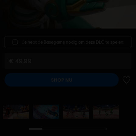
Je hebt de
Basegame
nodig om deze DLC te spelen.
€ 49,99
SHOP NU
TOEV