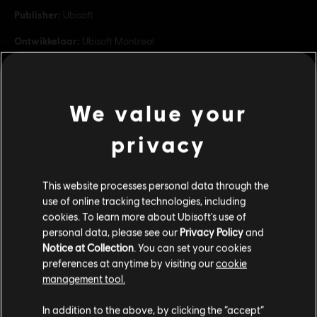
Publisher:
Ubisoft
Ontwikkelaar:
Ubisoft Montreal
Releasedatum:
04/04/2023
Beschrijving:
Haal nu deze eenmalige, exclusieve bundel, speciaal
voor dit seizoen! Bevat 6000 Wheels, de legendarische body van
We value your
het Quetzal-kostuum, en de legendarische handschoen Golden
Talons! Strijd tegen je tegenstanders en tackel ze met
privacy
lees meer
Genre:
Multiplayer
,
Sports
bekijk meer
PC-voorwaarden:
Je hebt een Ubisoft account nodig en moet de
This website processes personal data through the
Ubisoft Connect applicatie installeren om deze content te spelen.
use of online tracking technologies, including
Additionele content
cookies. To learn more about Ubisoft's use of
© 2023 Ubisoft Entertainment. All Rights Reserved. The
personal data, please see our
Privacy Policy
and
Roller Champions logo, Ubisoft, and the Ubisoft logo are
Notice at Collection
. You can set your cookies
DLC
Roller Champions™ Silver Bundle
registered or unregistered trademarks of Ubisoft
preferences at anytime by visiting our
cookie
Silver-Bundel
management tool.
Entertainment in the US and/or other countries.
€ 24,99
We denken dat je in
Verenigde Staten
bent.
In addition to the above, by clicking the “accept”