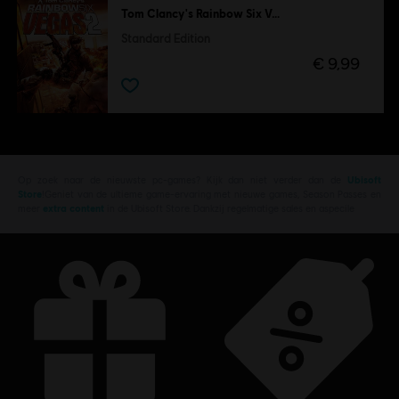
Tom Clancy's Rainbow Six Vegas 2
Standard Edition
€ 9,99
Op zoek naar de nieuwste pc-games? Kijk dan niet verder dan de
Ubisoft
Store
!Geniet van de ultieme game-ervaring met nieuwe games, Season Passes en
meer
extra content
in de Ubisoft Store. Dankzij regelmatige sales en aspecile