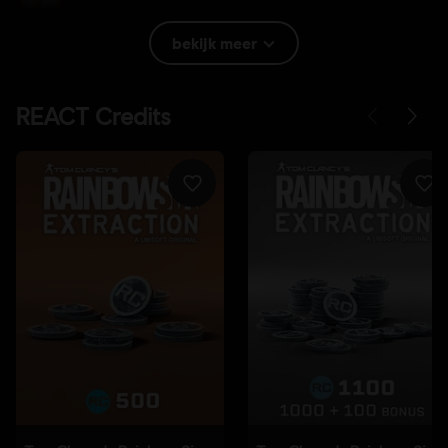
Rating:
Grof taalgebruik, In-game aankopen, Geweld
bekijk meer
Taal:
English (Audio, Interface, Ondertiteling)
French (Audio, Interface, Ondertiteling)
lees meer
Taal:
Platforms:
PC (Digitaal), PS4/PS5 (Digitaal), Xbox (Digitaal),
Steam
Genre:
Schieten
Antimanipulatie-software:
Denuvo Digital Rights Management-
tool (DRM) wordt automatisch geïnstalleerd bij deze game en is
vereist om de game te kunnen starten.
© 2021 Ubisoft Entertainment. All Rights Reserved. Tom Clancy’s, Rainbow Six, the
Soldier Icon, Ubisoft, and the Ubisoft logo are registered or unregistered trademarks of
Ubisoft Entertainment in the US and/or other countries.