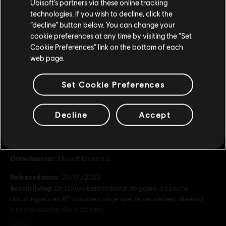
Ubisoft’s partners via these online tracking
technologies. If you wish to decline, click the
Blijf op de huidige Store
“decline” button below. You can change your
cookie preferences at any time by visiting the “Set
Schakel over naar mijn lokale Store
Cookie Preferences” link on the bottom of each
web page.
Set Cookie Preferences
Algemene informatie
Decline
Accept
Publisher:
Ubisoft
Ontwikkelaar:
Ubisoft Montreal
Releasedatum:
20/01/2022
Beschrijving:
De Deluxe Edition bevat de game, 3 epische
uitrustingsets en XP-boosters om je spel te versterken, alleen of
met vrienden op alle platforms.