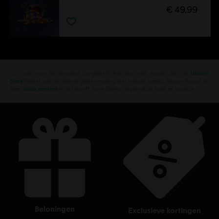
€ 49,99
Op zoek naar de nieuwste pc-games? Kijk dan niet verder dan de
Ubisoft
Store
!Geniet van de ultieme game-ervaring met nieuwe games, Season Passes en
meer
extra content
in de Ubisoft Store. Dankzij regelmatige sales en aspecile
beloningen
exclusieve kortingen