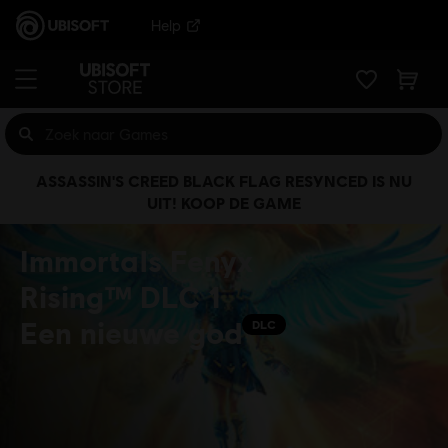
Help
ASSASSIN'S CREED BLACK FLAG RESYNCED IS NU
UIT! KOOP DE GAME
Immortals Fenyx
Rising™ DLC 1
Een nieuwe god
DLC