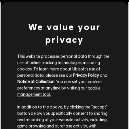
en puzzels!
PC-voorwaarden:
Je hebt een Ubisoft account nodig en moet de
Ubisoft Connect applicatie installeren om deze content te spelen.
We value your
bekijk meer
© 2020 Ubisoft Entertainment. All Rights Reserved. Immortals Fenyx Rising, Ubisoft and
privacy
the Ubisoft logo are registered or unregistered trademarks of Ubisoft Entertainment in
Additionele content
the U.S. and/or other countries.
This website processes personal data through the
use of online tracking technologies, including
DLC
IMMORTALS FENYX RISING - SEASON PASS
cookies. To learn more about Ubisoft's use of
Season Pass
personal data, please see our
Privacy Policy
and
Notice at Collection
. You can set your cookies
€ 19,99
preferences at anytime by visiting our
cookie
management tool.
We denken dat je in
Verenigde Staten
bent.
DLC
Immortals Fenyx Rising – De verloren goden
In addition to the above, by clicking the “accept”
button below you specifically consent to sharing
De verloren goden
Bezoek onze lokale Store om een aankoop te
and recording of your website activity, including
€ 7,99
kunnen doen.
game browsing and purchase activity, with