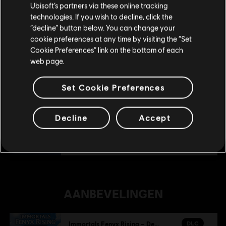
Ubisoft’s partners via these online tracking
technologies. If you wish to decline, click the
Blijf op de huidige Store
“decline” button below. You can change your
DLC
Mythen van het oostelijke rijk
cookie preferences at any time by visiting the “Set
Mythen van het oostelijke rijk
Schakel over naar mijn lokale Store
Cookie Preferences” link on the bottom of each
€ 7,99
web page.
Set Cookie Preferences
DLC
Immortals Fenyx Rising Ult. held-pakket
Ultieme held-pakket
Decline
Accept
€ 49,99
AANBEVELINGEN
DLC
Immortals Fenyx Rising – De verloren goden