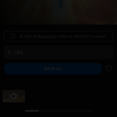
Je hebt de
Basegame
nodig om deze DLC te spelen.
€ 7,99
SHOP NU
TOEV