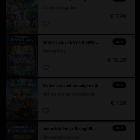
De verloren goden
€ 7,99
DLC
IMMORTALS FENYX RISING - SEASON PASS
Season Pass
€ 19,99
DLC
Mythen van het oostelijke rijk
Mythen van het oostelijke rijk
€ 7,99
DLC
Immortals Fenyx Rising Ult. held-pakket
Ultieme held-pakket