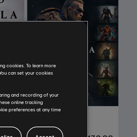
ing cookies. To learn more
 You can set your cookies
haring and recording of your
hese online tracking
ookie preferences at any time
Deluxe
Complete Edition
Complete Edition
cline
Accept