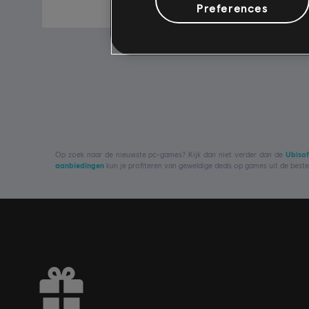
€ 59,99
Preferences
Op zoek naar de nieuwste pc-games? Kijk dan niet verder dan de
Ubisof
aanbiedingen
kun je profiteren van geweldige deals op games uit de best