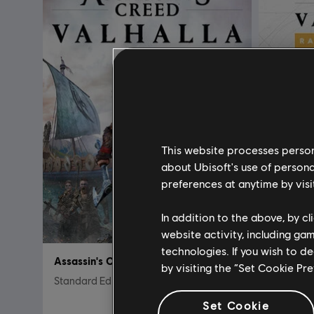
This website processes persona
about Ubisoft's use of persona
preferences at anytime by visi
In addition to the above, by c
website activity, including ga
technologies. If you wish to d
Assassin's Creed® Valhalla
Ragnarök
by visiting the “Set Cookie Pr
Standard Edition
Ragnarök 
Set Cookie