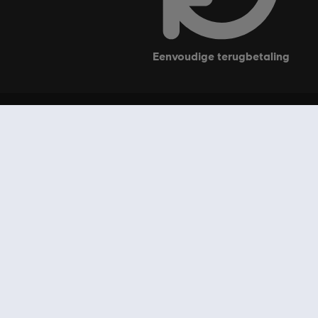
eenvoudige terugbetaling
soft Store
Support
Ubisoft Connect voor pc
 Account
 orders
 abonnement
s-korting
r
Recht op vroegtijdig opzeggen Ubisoft+
r countries Ubisoft EMEA SAS 2, avenue Pasteur 94160 Saint Mandé, France -