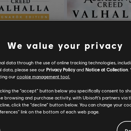
We value your privacy
l data through the use of online tracking technologies, includ
l data, please see our
Privacy Policy
and
Notice at Collection
.
ting our
cookie management tool.
licking the “accept” button below you specifically consent to s
me browsing and purchase activity, with Ubisoft’s partners via t
ecline, click the “decline” button below. You can change your c
 Edition
Assassin's Creed® Valhalla 
eferences” link on the bottom of each web page.
Edition
Deluxe Edition
De