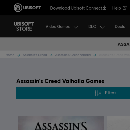
Download Ubisoft Connect
Help
Video Games
DLC
Deals
ASSA
Home
Assassin's Creed
Assassin's Creed Valhalla
Assassin's Creed Val
Assassin's Creed Valhalla Games
Filters