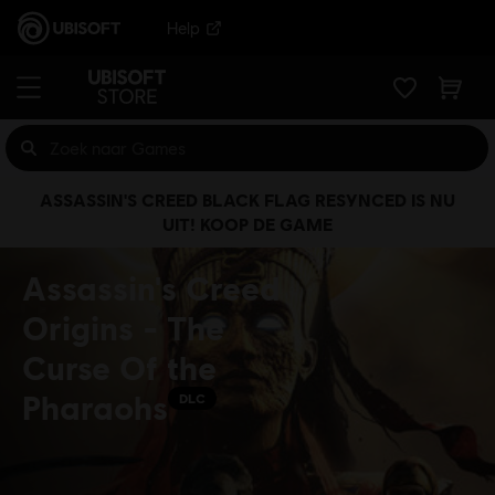
Help
ASSASSIN'S CREED BLACK FLAG RESYNCED IS NU
UIT! KOOP DE GAME
Assassin's Creed
Origins - The
Curse Of the
Pharaohs
DLC