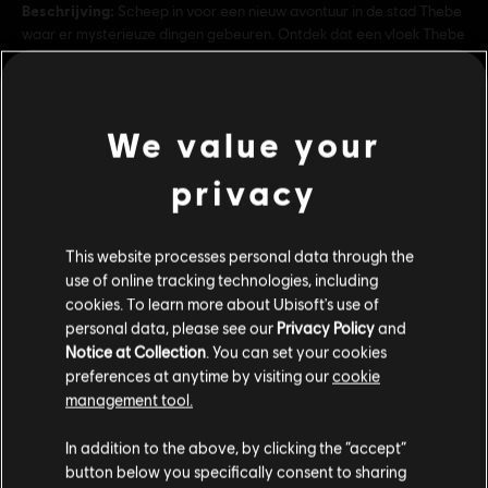
Beschrijving:
Scheep in voor een nieuw avontuur in de stad Thebe
waar er mysterieuze dingen gebeuren. Ontdek dat een vloek Thebe
heeft veranderd in een levende nachtmerrie, onderzoek de oorzaak
en kom oog in oog te staan met beesten uit de Egyp
lees meer
Rating:
Grof taalgebruik, Seks, In-game aankopen, Geweld
We value your
Genre:
privacy
Actie/Avontuur
bekijk meer
Multiplayer:
Nee
Single player:
Ja
This website processes personal data through the
Additionele content
use of online tracking technologies, including
© 2018 Ubisoft Entertainment. All Rights Reserved.
cookies. To learn more about Ubisoft's use of
Assassin’s Creed, Ubisoft, and the Ubisoft logo are
personal data, please see our
Privacy Policy
and
DLC
trademarks of Ubisoft Entertainment in the U.S. and/or
Assassin's Creed Origins
Notice at Collection
. You can set your cookies
other countries.
The Hidden Ones
preferences at anytime by visiting our
cookie
management tool.
€ 9,99
We denken dat je in
Verenigde Staten
bent.
In addition to the above, by clicking the “accept”
button below you specifically consent to sharing
Bezoek onze lokale Store om een aankoop te