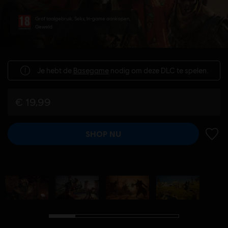
Grof taalgebruik, Seks, In-game aankopen,
Geweld
Je hebt de
Basegame
nodig om deze DLC te spelen.
€ 19,99
SHOP NU
TOEV