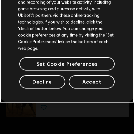
DLC
Assassin's Creed Origins
and recording of your website activity, including
kunnen doen.
game browsing and purchase activity, with
Horus-Pakket
Ubisoft’s partners via these online tracking
€ 6,99
technologies. If you wish to decline, click the
Blijf op de huidige Store
“decline” button below. You can change your
cookie preferences at any time by visiting the “Set
Schakel over naar mijn lokale Store
Cookie Preferences” link on the bottom of each
DLC
Assassin's Creed Origins
web page.
Season Pass
€ 39,99
Set Cookie Preferences
Decline
Accept
DLC
Assassin's Creed Origins
Romeinse Centurion-Packet
€ 6,99