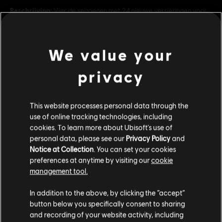
Beschrijving:
Vier de seizoenen met 24 nieuwe versieringen voor
je steden, van bloeiende lentebloemen tot versieringen voor
Halloween.
Rating:
We value your
Grof taalgebruik, In-game aankopen
bekijk meer
privacy
Genre:
Strategie
PC-voorwaarden:
Je hebt een Ubisoft account nodig en moet de
Additionele content
Ubisoft Connect applicatie installeren om deze content te spelen.
This website processes personal data through the
use of online tracking technologies, including
cookies. To learn more about Ubisoft's use of
© 2022 Ubisoft Entertainment. All Rights Reserved. Anno 1800™, Ubisoft and the Ubisoft
DLC
Anno 1800™ Amusements Pack
personal data, please see our
Privacy Policy
and
logo are registered or unregistered trademarks of Ubisoft Entertainment in the US
Amusements Pack
Notice at Collection
. You can set your cookies
and/or other countries.
€ 4,99
preferences at anytime by visiting our
cookie
management tool.
We denken dat je in
Verenigde Staten
bent.
In addition to the above, by clicking the “accept”
DLC
Anno 1800™ Holiday Pack
button below you specifically consent to sharing
Bezoek onze lokale Store om een aankoop te
Holiday Pack
and recording of your website activity, including
kunnen doen.