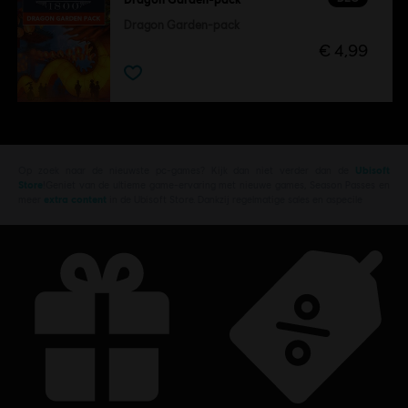
Dragon Garden-pack
€ 4,99
Op zoek naar de nieuwste pc-games? Kijk dan niet verder dan de
Ubisoft
Store
!Geniet van de ultieme game-ervaring met nieuwe games, Season Passes en
meer
extra content
in de Ubisoft Store. Dankzij regelmatige sales en aspecile