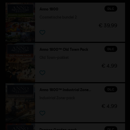
DLC
Anno 1800
Cosmetische bundel 2
€ 39,99
DLC
Anno 1800™ Old Town Pack
Old Town-pakket
€ 4,99
DLC
Anno 1800™ Industrial Zone Pack
Industrial Zone-pack
€ 4,99
DLC
Dragon Garden-pack